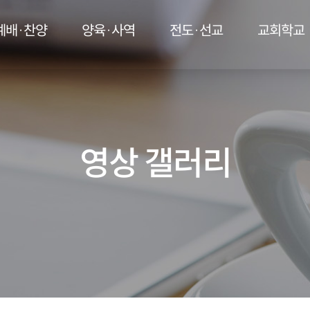
예배·찬양
양육·사역
전도·선교
교회학교
영상 갤러리