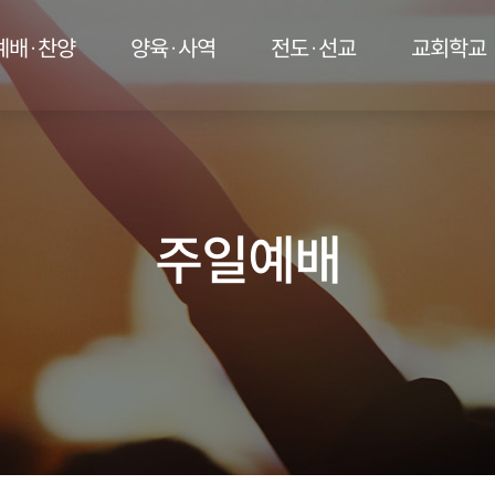
예배·찬양
양육·사역
전도·선교
교회학교
주일예배