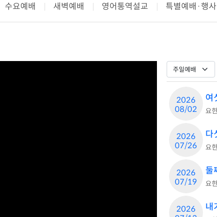
수요예배
새벽예배
영어통역설교
특별예배·행사
여
2026
08/02
요한
다
2026
07/26
요한
둘
2026
07/19
요한
내
2026