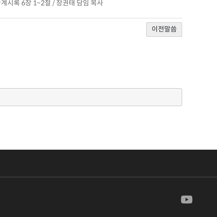
계시록 6장 1~2절 / 장권태 담임 목사
이전말씀